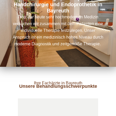
Handchirurgie und Endoprothetik in
Bayreuth
Trotz der heute sehr hochmodernen Medizin
versuchen wir zusammen mit dem Patienten eine
individuelle Therapie festzulegen. Unser
Anspruch ist ein medizinisch hohes Niveau durch
moderne Diagnostik und zeitgemäße Therapie.
Ihre Fachärzte in Bayreuth
Unsere Behandlungsschwerpunkte​