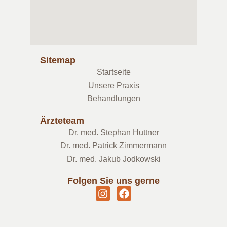
Sitemap
Startseite
Unsere Praxis
Behandlungen
Ärzteteam
Dr. med. Stephan Huttner
Dr. med. Patrick Zimmermann
Dr. med. Jakub Jodkowski
Folgen Sie uns gerne
I
F
n
a
s
c
t
e